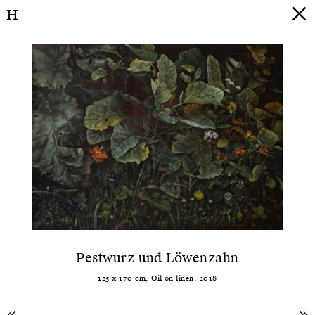
H
Pestwurz und Löwenzahn
125
x
170
cm,
Oil
on
linen
,
2018