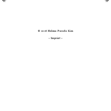
↞
previous
ne
↠
© 2026 Helena Parada Kim
–
Imprint
–